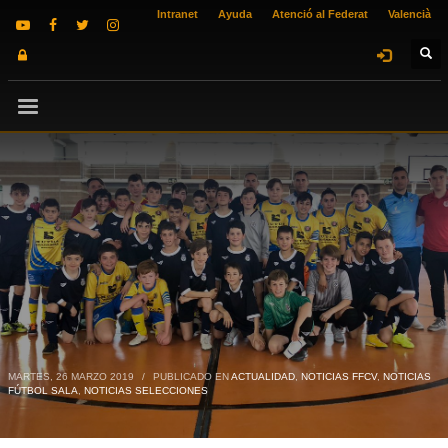
Intranet
Ayuda
Atenció al Federat
Valencià
MARTES, 26 MARZO 2019
/
PUBLICADO EN
ACTUALIDAD
,
NOTICIAS FFCV
,
NOTICIAS
FÚTBOL SALA
,
NOTICIAS SELECCIONES