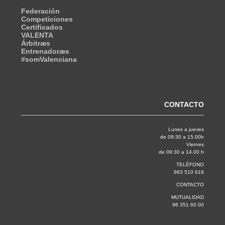
Federación
Competiciones
Certificados
VALENTA
Árbitræs
Entrenadoræs
#somValenciana
CONTACTO
Lunes a jueves
de 09:30 a 15.00h
Viernes
de 09:30 a 14.00 h
TELÉFONO
963 510 619
CONTACTO
MUTUALIDAD
96 351 60 00