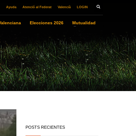
Ayuda
Atenció al Federat
Valencià
LOGIN
alenciana
Elecciones 2026
Mutualidad
POSTS RECIENTES