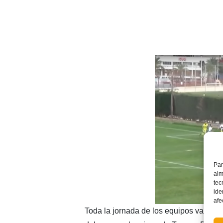
Par
alm
tec
ide
afe
Toda la jornada de los equipos valenci