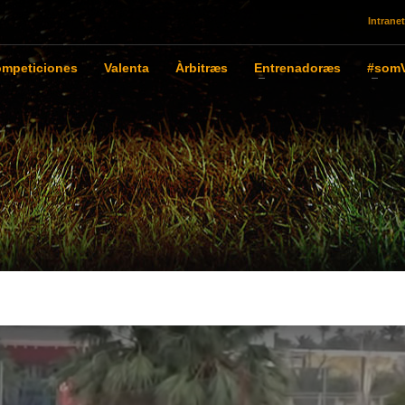
Intranet
mpeticiones
Valenta
Àrbitræs
Entrenadoræs
#somV