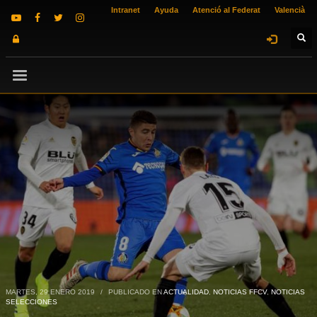
Intranet
Ayuda
Atenció al Federat
Valencià
MARTES, 29 ENERO 2019
/
PUBLICADO EN
ACTUALIDAD
,
NOTICIAS FFCV
,
NOTICIAS
SELECCIONES