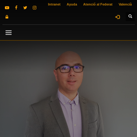
Intranet
Ayuda
Atenció al Federat
Valencià