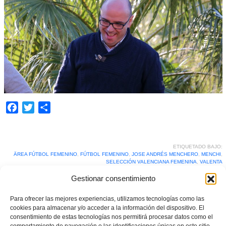
Facebook
Twitter
Compartir
ETIQUETADO BAJO:
ÄREA FÚTBOL FEMENINO
,
FÚTBOL FEMENINO
,
JOSE ANDRÉS MENCHERO
,
MENCHI
,
SELECCIÓN VALENCIANA FEMENINA
,
VALENTA
Gestionar consentimiento
What you can read next
Para ofrecer las mejores experiencias, utilizamos tecnologías como las
cookies para almacenar y/o acceder a la información del dispositivo. El
consentimiento de estas tecnologías nos permitirá procesar datos como el
comportamiento de navegación o las identificaciones únicas en este sitio.