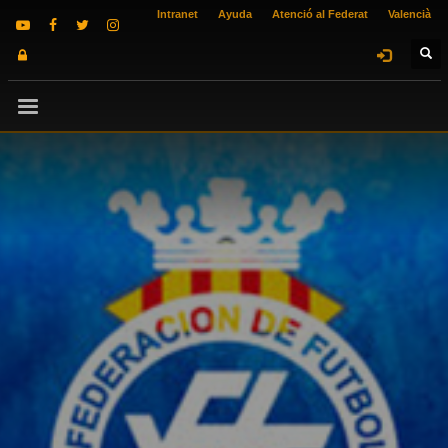
Intranet
Ayuda
Atenció al Federat
Valencià