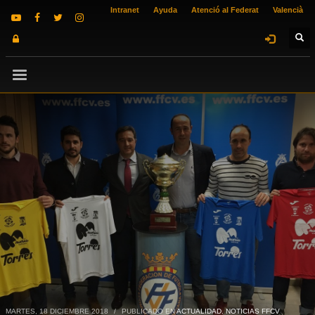
Intranet
Ayuda
Atenció al Federat
Valencià
MARTES, 18 DICIEMBRE 2018
/
PUBLICADO EN
ACTUALIDAD
,
NOTICIAS FFCV