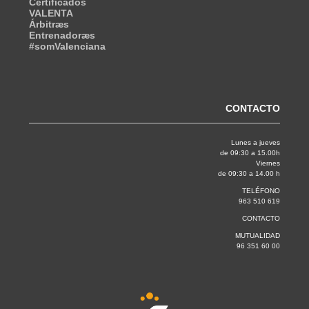
Certificados
VALENTA
Árbitræs
Entrenadoræs
#somValenciana
CONTACTO
Lunes a jueves
de 09:30 a 15.00h
Viernes
de 09:30 a 14.00 h
TELÉFONO
963 510 619
CONTACTO
MUTUALIDAD
96 351 60 00