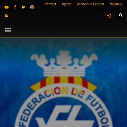
Intranet
Ayuda
Atenció al Federat
Valencià