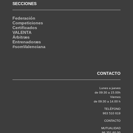
SECCIONES
Federación
Competiciones
Certificados
VALENTA
Árbitræs
Entrenadoræs
#somValenciana
CONTACTO
Lunes a jueves
de 09:30 a 15.00h
Viernes
de 09:30 a 14.00 h
TELÉFONO
963 510 619
CONTACTO
MUTUALIDAD
96 351 60 00