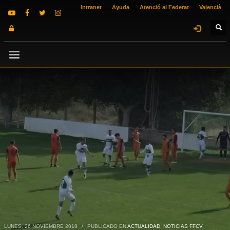
Intranet
Ayuda
Atenció al Federat
Valencià
LUNES, 26 NOVIEMBRE 2018
/
PUBLICADO EN
ACTUALIDAD
,
NOTICIAS FFCV