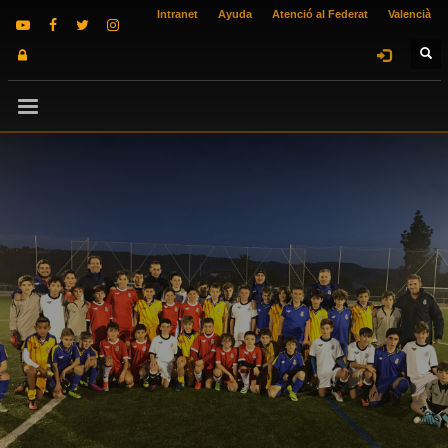
Intranet
Ayuda
Atenció al Federat
Valencià