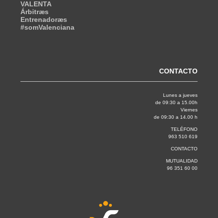
VALENTA
Árbitræs
Entrenadoræs
#somValenciana
CONTACTO
Lunes a jueves
de 09:30 a 15.00h
Viernes
de 09:30 a 14.00 h
TELÉFONO
963 510 619
CONTACTO
MUTUALIDAD
96 351 60 00