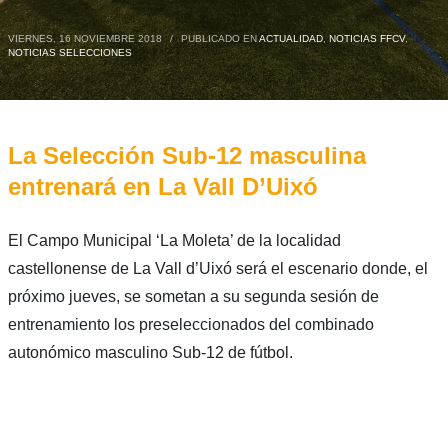
VIERNES, 16 NOVIEMBRE 2018
/
PUBLICADO EN
ACTUALIDAD
,
NOTICIAS FFCV
,
NOTICIAS SELECCIONES
La Selección Sub-12 masculina
entrenará en La Vall D’Uixó
El Campo Municipal ‘La Moleta’ de la localidad
castellonense de La Vall d’Uixó será el escenario donde, el
próximo jueves, se sometan a su segunda sesión de
entrenamiento los preseleccionados del combinado
autonómico masculino Sub-12 de fútbol.