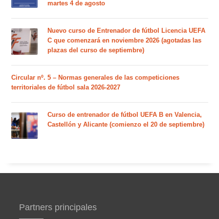
martes 4 de agosto
Nuevo curso de Entrenador de fútbol Licencia UEFA
C que comenzará en noviembre 2026 (agotadas las
plazas del curso de septiembre)
Circular nº. 5 – Normas generales de las competiciones
territoriales de fútbol sala 2026-2027
Curso de entrenador de fútbol UEFA B en Valencia,
Castellón y Alicante (comienzo el 20 de septiembre)
Partners principales