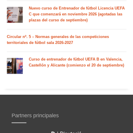
Nuevo curso de Entrenador de fútbol Licencia UEFA
C que comenzará en noviembre 2026 (agotadas las
plazas del curso de septiembre)
Circular nº. 5 – Normas generales de las competiciones
territoriales de fútbol sala 2026-2027
Curso de entrenador de fútbol UEFA B en Valencia,
Castellón y Alicante (comienzo el 20 de septiembre)
Partners principales