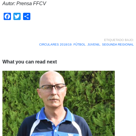
Autor: Prensa FFCV
Facebook
Twitter
Compartir
ETIQUETADO BAJO:
CIRCULARES 2018/19
,
FÚTBOL
,
JUVENIL
,
SEGUNDA REGIONAL
What you can read next