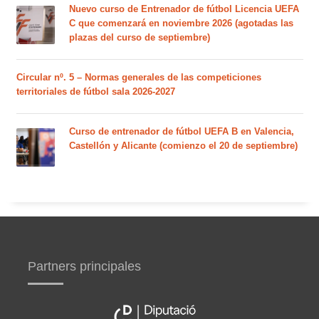
Nuevo curso de Entrenador de fútbol Licencia UEFA
C que comenzará en noviembre 2026 (agotadas las
plazas del curso de septiembre)
Circular nº. 5 – Normas generales de las competiciones
territoriales de fútbol sala 2026-2027
Curso de entrenador de fútbol UEFA B en Valencia,
Castellón y Alicante (comienzo el 20 de septiembre)
Partners principales