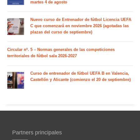
martes 4 de agosto
Nuevo curso de Entrenador de fútbol Licencia UEFA
C que comenzará en noviembre 2026 (agotadas las
plazas del curso de septiembre)
Circular nº. 5 – Normas generales de las competiciones
territoriales de fútbol sala 2026-2027
Curso de entrenador de fútbol UEFA B en Valencia,
Castellón y Alicante (comienzo el 20 de septiembre)
Partners principales