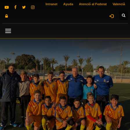
Intranet
Ayuda
Atenció al Federat
Valencià