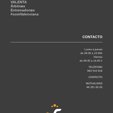
VALENTA
Árbitræs
Entrenadoræs
#somValenciana
CONTACTO
Lunes a jueves
de 09:30 a 15.00h
Viernes
de 09:30 a 14.00 h
TELÉFONO
963 510 619
CONTACTO
MUTUALIDAD
96 351 60 00