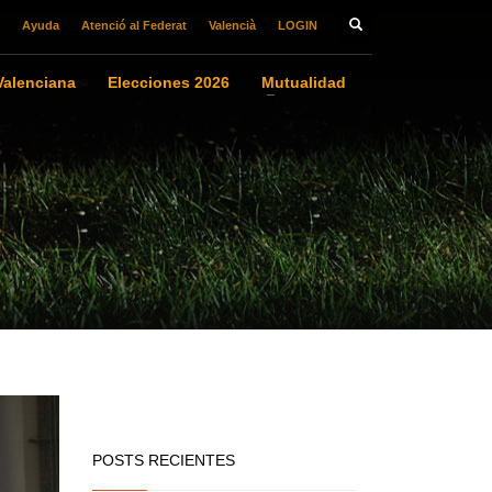
Ayuda
Atenció al Federat
Valencià
LOGIN
alenciana
Elecciones 2026
Mutualidad
POSTS RECIENTES