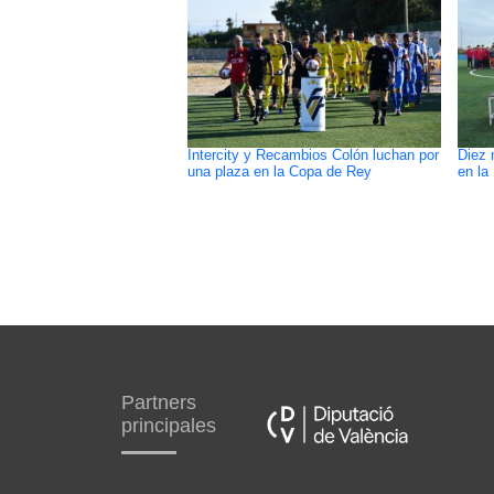
Intercity y Recambios Colón luchan por
Diez 
una plaza en la Copa de Rey
en la
Partners
principales