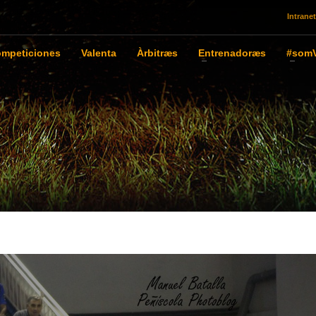
Intranet
mpeticiones
Valenta
Àrbitræs
Entrenadoræs
#somV