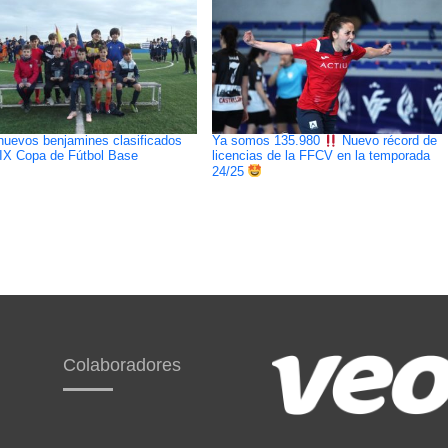
nuevos benjamines clasificados
Ya somos 135.980
Nuevo récord de
 IX Copa de Fútbol Base
licencias de la FFCV en la temporada
24/25
Colaboradores