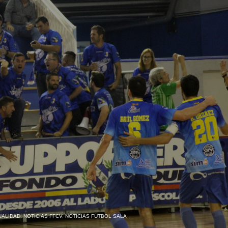
UALIDAD
,
NOTICIAS FFCV
,
NOTICIAS FÚTBOL SALA