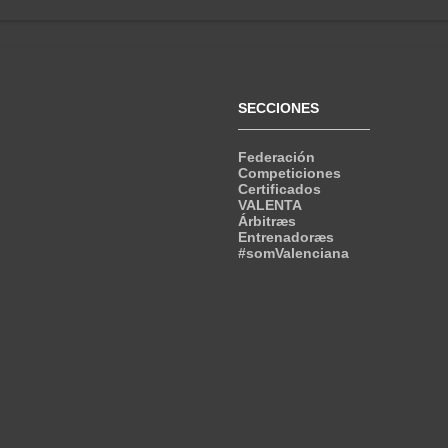
SECCIONES
Federación
Competiciones
Certificados
VALENTA
Árbitræs
Entrenadoræs
#somValenciana