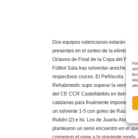
Dos equipos valencianos estarán
presentes en el sorteo de la eliminatori
Octavos de Final de la Copa del Rey d
Par
Fútbol Sala tras solventar anoche sus
alm
tec
respectivos cruces. El Peñíscola
ide
Rehabmedic supo superar la ventaja ini
afe
del CE CCR Castelldefels en tierras
catalanas para finalmente imponerse c
un solvente 1-5 con goles de Raúl, Xav
Rubén (2) e Isi. Los de Juanlu Alonso
plantearon un serio encuentro en el que
conseguir el pase a la siguiente ronda. 