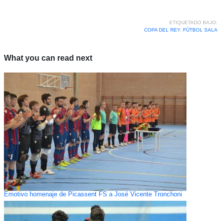
ETIQUETADO BAJO:
COPA DEL REY
,
FÚTBOL SALA
What you can read next
Emotivo homenaje de Picassent FS a José Vicente Tronchoni