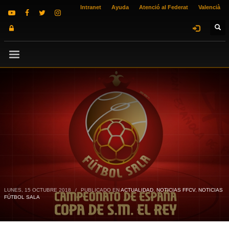
Intranet
Ayuda
Atenció al Federat
Valencià
LUNES, 15 OCTUBRE 2018
/
PUBLICADO EN
ACTUALIDAD
,
NOTICIAS FFCV
,
NOTICIAS
FÚTBOL SALA