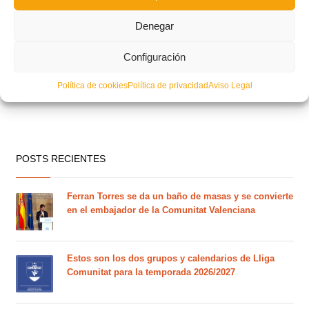
Convocatoria de entrenamiento para la Selección Femenina Sub-16/Sub-
Denegar
18
Configuración
Política de cookies
Política de privacidad
Aviso Legal
POSTS RECIENTES
Ferran Torres se da un baño de masas y se convierte
en el embajador de la Comunitat Valenciana
Estos son los dos grupos y calendarios de Lliga
Comunitat para la temporada 2026/2027