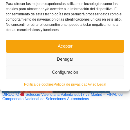
Para ofrecer las mejores experiencias, utilizamos tecnologías como las
cookies para almacenar y/o acceder a la información del dispositivo. El
consentimiento de estas tecnologías nos permitirá procesar datos como el
Reunión telemática del Área Valenta con los 133 clubes femeninos de la
Comunitat
comportamiento de navegación o las identificaciones únicas en este sitio.
No consentir o retirar el consentimiento, puede afectar negativamente a
ciertas características y funciones.
Aceptar
Denegar
Configuración
Política de cookies
Política de privacidad
Aviso Legal
DIRECTO
Selecció Valenciana Valenta sub17 vs Madrid – FINAL del
Campeonato Nacional de Selecciones Autonómicas