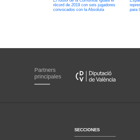
El fútbol de la Comunitat iguala el
Españ
récord de 2019 con seis jugadores
repre
convocados con la Absoluta
para 
Partners
principales
SECCIONES