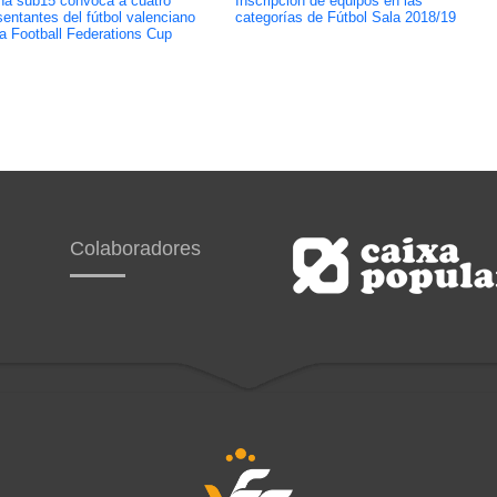
a sub15 convoca a cuatro
Inscripción de equipos en las
sentantes del fútbol valenciano
categorías de Fútbol Sala 2018/19
la Football Federations Cup
Colaboradores