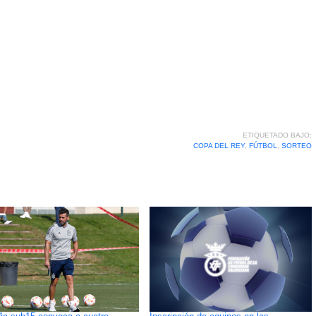
ETIQUETADO BAJO:
COPA DEL REY
,
FÚTBOL
,
SORTEO