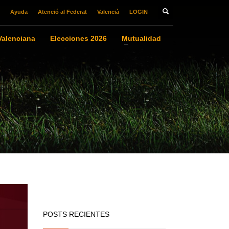
Ayuda
Atenció al Federat
Valencià
LOGIN
alenciana
Elecciones 2026
Mutualidad
POSTS RECIENTES