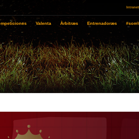
Intranet
mpeticiones
Valenta
Àrbitræs
Entrenadoræs
#somV