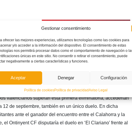
de de la Real
Gestionar consentimiento
en la tarde de
mera ronda
a ofrecer las mejores experiencias, utilizamos tecnologías como las cookies para
acenar y/o acceder a la información del dispositivo. El consentimiento de estas
 el Rey, en la
nologías nos permitirá procesar datos como el comportamiento de navegación o la
ntificaciones únicas en este sitio. No consentir o retirar el consentimiento, puede
sentantes
ctar negativamente a ciertas características y funciones.
CF. Los
a Conquense,
Aceptar
Denegar
Configuración
ajarán hasta las
lense. Ambos duelos tendrán lugar el próximo día 5 de
Política de cookies
Política de privacidad
Aviso Legal
ipos valencianos superan esta primera eliminatoria, accederían
a 12 de septiembre, también en un único duelo. En dicha
itantes ante el ganador del encuentro entre el Calahorra y la
 el Ontinyent CF disputaría el duelo en ‘El Clariano’ frente al