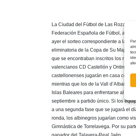
La Ciudad del Fútbol de Las Rozas, se
Federación Española de Fútbol, acogió 
ayer el sorteo correspondiente a la pri
Par
alm
eliminatoria de la Copa de Su Majestad
tec
ide
que se encontraban inscritos los repre
afe
valencianos CD Castellón y Ontinyent 
castellonenses jugarán en casa contr
mientras que los de la Vall d’Albaida vi
Islas Baleares para enfrentarse al Pob
septiembre a partido único. Si los equ
a una segunda fase que se jugará el dí
ronda, los albinegros jugarían como vis
Gimnástica de Torrelavega. Por su parte,
ganador del Talavera-Real Jaén.