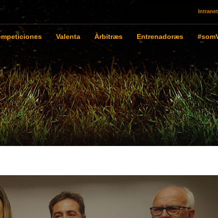
Intranet
mpeticiones
Valenta
Àrbitræs
Entrenadoræs
#somV