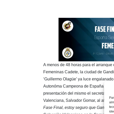
A menos de 48 horas para el arranque d
Femeninas Cadete, la ciudad de Gandia
‘Guillermo Olagüe’ ya luce engalanado 
Autonóma Campeona de España en la pr
presentación del mismo el secretario 
Par
Valenciana, Salvador Gomar, al afirma
alm
tec
Fase Final, estoy seguro que Gandia r
ide