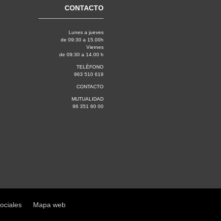
CONTACTO
Lunes a jueves
de 09:30 a 15.00h
Viernes
de 09:30 a 14.00 h
TELÉFONO
963 510 619
CONTACTO
MUTUALIDAD
96 351 60 00
sociales
Mapa web