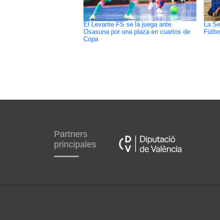
El Levante FS se la juega ante
La Se
Osasuna por una plaza en cuartos de
Fútbo
Copa
Partners
principales