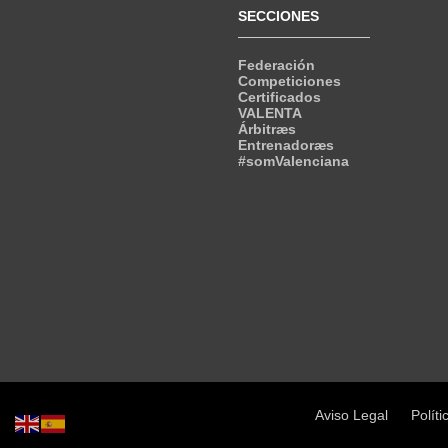
SECCIONES
Federación
Competiciones
Certificados
VALENTA
Árbitræs
Entrenadoræs
#somValenciana
Aviso Legal
Políti