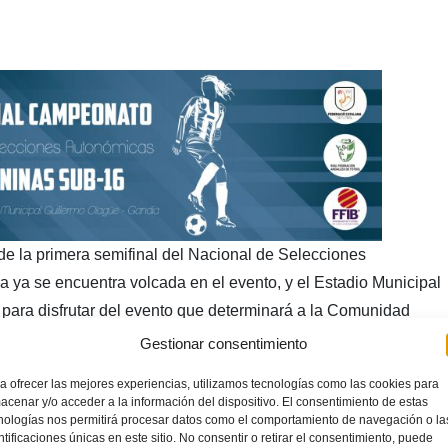
e la primera semifinal del Nacional de Selecciones
 ya se encuentra volcada en el evento, y el Estadio Municipal
para disfrutar del evento que determinará a la Comunidad
esente termporada 2017/18. Ya lo advirtió en la
Gestionar consentimiento
general de la Federación de Fútbol de la Comunidad
a ofrecer las mejores experiencias, utilizamos tecnologías como las cookies para
r que
«vamos a vivir un gran espectáculo deportivo en esta
acenar y/o acceder a la información del dispositivo. El consentimiento de estas
nologías nos permitirá procesar datos como el comportamiento de navegación o la
esponderá con la misma intensidad con que apoyó a la
ntificaciones únicas en este sitio. No consentir o retirar el consentimiento, puede