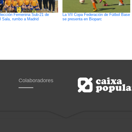
lección Femenina Sub-21 de
La VII Copa Federación de Fútbol Base
l Sala, rumbo a Madrid
se presenta en Bioparc
Colaboradores