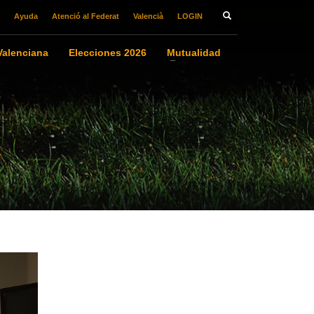
Ayuda
Atenció al Federat
Valencià
LOGIN
alenciana
Elecciones 2026
Mutualidad