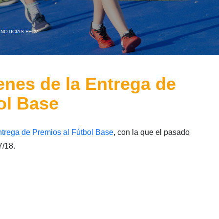
,
NOTICIAS FFCV
enes de la Entrega de
ol Base
trega de Premios al Fútbol Base
, con la que el pasado
7/18.