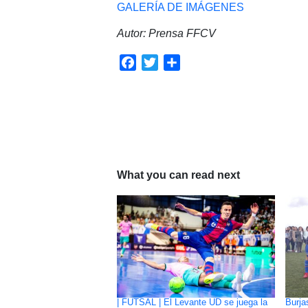
GALERÍA DE IMÁGENES
Autor: Prensa FFCV
Facebook
Twitter
Compartir
What you can read next
| FUTSAL | El Levante UD se juega la
Burja