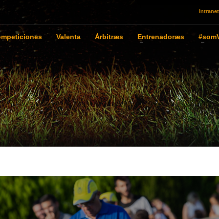
Intranet
mpeticiones
Valenta
Àrbitræs
Entrenadoræs
#somV