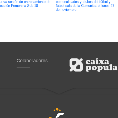
ueva sesión de entrenamiento de
personalidades y clubes del fútbol y
lección Femenina Sub-18
fútbol sala de la Comunitat el lunes 27
de noviembre
Colaboradores