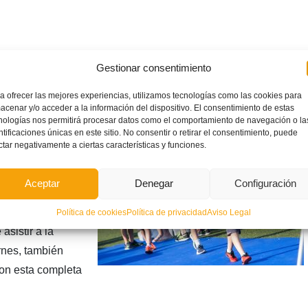
Gestionar consentimiento
a ofrecer las mejores experiencias, utilizamos tecnologías como las cookies para
acenar y/o acceder a la información del dispositivo. El consentimiento de estas
a Entrega de
nologías nos permitirá procesar datos como el comportamiento de navegación o la
ntificaciones únicas en este sitio. No consentir o retirar el consentimiento, puede
en las
ctar negativamente a ciertas características y funciones.
 en San Antonio
uestra galería
Aceptar
Denegar
Configuración
 momento de
el trofeo de
Política de cookies
Política de privacidad
Aviso Legal
asistir a la
ernes, también
on esta completa