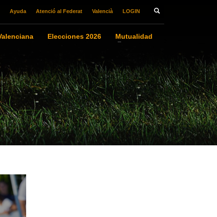
Ayuda
Atenció al Federat
Valencià
LOGIN
alenciana
Elecciones 2026
Mutualidad