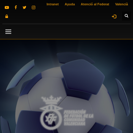
Intranet
Ayuda
Atenció al Federat
Valencià