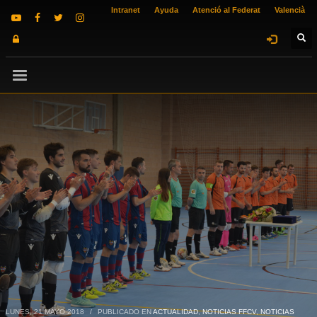
Intranet
Ayuda
Atenció al Federat
Valencià
LUNES, 21 MAYO 2018
/
PUBLICADO EN
ACTUALIDAD
,
NOTICIAS FFCV
,
NOTICIAS