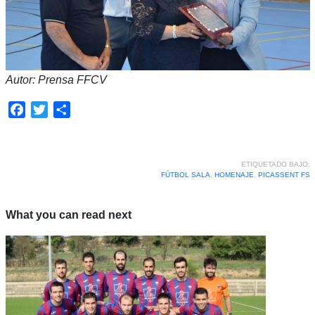
Autor: Prensa FFCV
Facebook
Twitter
Compartir
ETIQUETADO BAJO:
FÚTBOL SALA
,
HOMENAJE
,
PICASSENT FS
What you can read next