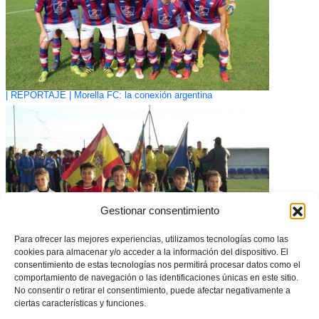
| REPORTAJE | Morella FC: la conexión argentina
Gestionar consentimiento
Para ofrecer las mejores experiencias, utilizamos tecnologías como las
cookies para almacenar y/o acceder a la información del dispositivo. El
consentimiento de estas tecnologías nos permitirá procesar datos como el
comportamiento de navegación o las identificaciones únicas en este sitio.
Acaba la Primera Fase de la IX Copa Federación Alevín
No consentir o retirar el consentimiento, puede afectar negativamente a
ciertas características y funciones.