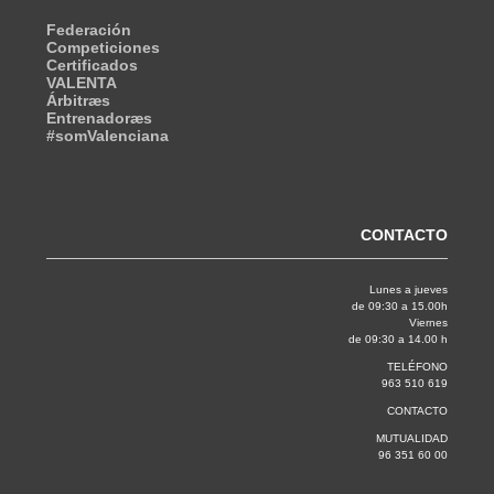
Federación
Competiciones
Certificados
VALENTA
Árbitræs
Entrenadoræs
#somValenciana
CONTACTO
Lunes a jueves
de 09:30 a 15.00h
Viernes
de 09:30 a 14.00 h
TELÉFONO
963 510 619
CONTACTO
MUTUALIDAD
96 351 60 00