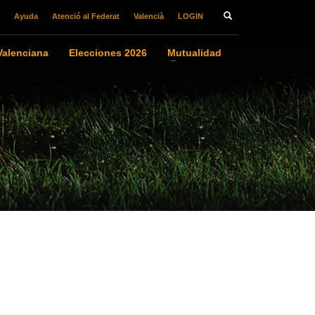
Ayuda
Atenció al Federat
Valencià
LOGIN
alenciana
Elecciones 2026
Mutualidad