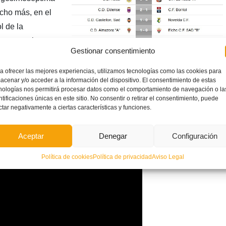
cho más, en el
l de la
s consultar
Gestionar consentimiento
de la categoría en
 como en la
a ofrecer las mejores experiencias, utilizamos tecnologías como las cookies para
acenar y/o acceder a la información del dispositivo. El consentimiento de estas
viles de la FFCV.
nologías nos permitirá procesar datos como el comportamiento de navegación o la
ntificaciones únicas en este sitio. No consentir o retirar el consentimiento, puede
ctar negativamente a ciertas características y funciones.
Aceptar
Denegar
Configuración
Política de cookies
Política de privacidad
Aviso Legal