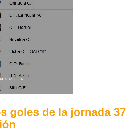
NOTICIAS FFCV
s goles de la jornada 37
ión