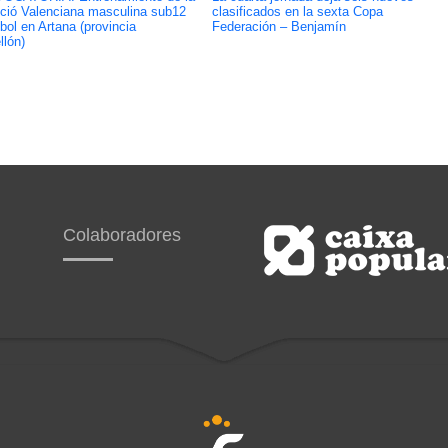
ció Valenciana masculina sub12
clasificados en la sexta Copa
tbol en Artana (provincia
Federación – Benjamín
llón)
Colaboradores