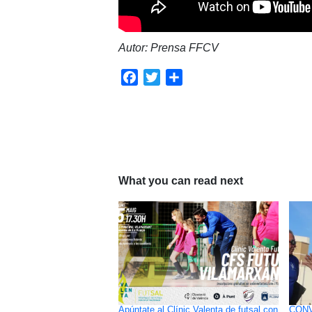
Autor: Prensa FFCV
Facebook
Twitter
Compartir
What you can read next
Apúntate al Clínic Valenta de futsal con
CONV