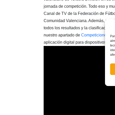
jornada de competición. Todo eso y mu
Canal de TV de la Federación de Fútbo
Comunidad Valenciana. Además, puede
todos los resultados y la clasificación 
nuestro apartado de
Competiciones
así
Par
alm
aplicación digital para dispositivos mó
tec
ide
afe