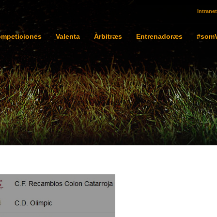
Intranet
mpeticiones
Valenta
Àrbitræs
Entrenadoræs
#somV