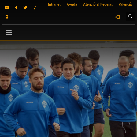
Intranet
Ayuda
Atenció al Federat
Valencià