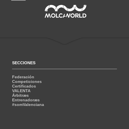
SECCIONES
Federación
Competiciones
Certificados
VALENTA
Árbitræs
Entrenadoræs
#somValenciana