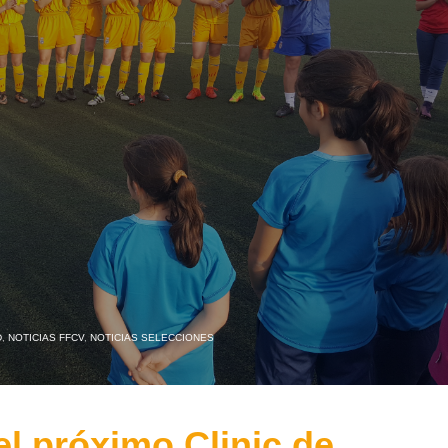
D
,
NOTICIAS FFCV
,
NOTICIAS SELECCIONES
el próximo Clinic de