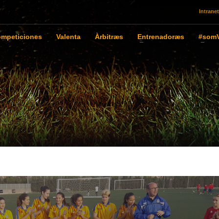
Intranet
mpeticiones
Valenta
Àrbitræs
Entrenadoræs
#somV