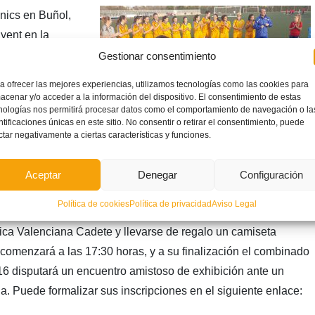
inics en Buñol,
yent en la
la Federación de
Gestionar consentimiento
a programado una
a ofrecer las mejores experiencias, utilizamos tecnologías como las cookies para
ampos del
acenar y/o acceder a la información del dispositivo. El consentimiento de estas
nologías nos permitirá procesar datos como el comportamiento de navegación o la
de L’Eliana. El
ntificaciones únicas en este sitio. No consentir o retirar el consentimiento, puede
rigido a niñas no
ctar negativamente a ciertas características y funciones.
, que pueden aprender la metodología de trabajo de las
to a los responsables del cuerpo técnico de la Federación.
Aceptar
Denegar
Configuración
 divertida, todas las niñas participantes se ejercitarán en una
Política de cookies
Política de privacidad
Aviso Legal
a que también podrán conocer de primera mano a las
ica Valenciana Cadete y llevarse de regalo un camiseta
 comenzará a las 17:30 horas, y a su finalización el combinado
 disputará un encuentro amistoso de exhibición ante un
. Puede formalizar sus inscripciones en el siguiente enlace: