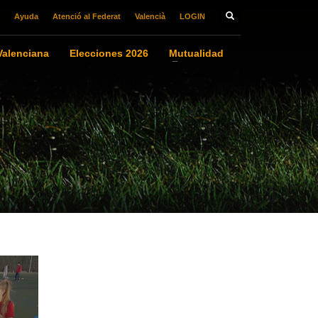
Ayuda
Atenció al Federat
Valencià
LOGIN
alenciana
Elecciones 2026
Mutualidad