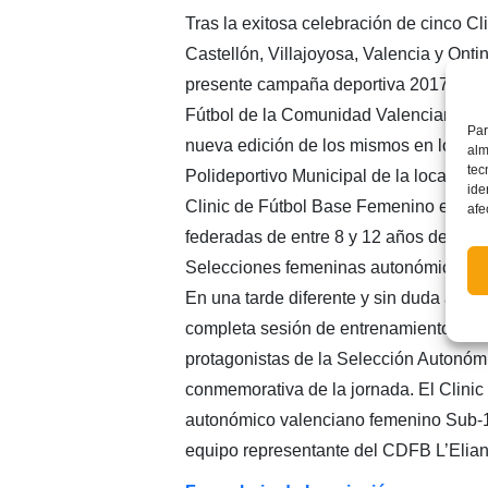
Tras la exitosa celebración de cinco Cl
Castellón, Villajoyosa, Valencia y Ontin
presente campaña deportiva 2017-18, 
Fútbol de la Comunidad Valenciana h
Par
nueva edición de los mismos en los c
alm
tec
Polideportivo Municipal de la localidad 
ide
Clinic de Fútbol Base Femenino está di
afe
federadas de entre 8 y 12 años de edad
Selecciones femeninas autonómicas jun
En una tarde diferente y sin duda alguna
completa sesión de entrenamiento en l
protagonistas de la Selección Autonóm
conmemorativa de la jornada. El Clinic
autonómico valenciano femenino Sub-16
equipo representante del CDFB L’Eliana