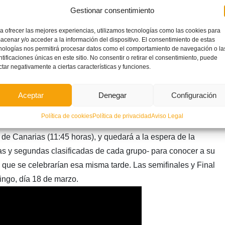
Gestionar consentimiento
Campeonato de España. Las valencianas están citadas a las
a ofrecer las mejores experiencias, utilizamos tecnologías como las cookies para
e marzo, en el Campo ‘Los Silos’ de la localidad de Burjassot
acenar y/o acceder a la información del dispositivo. El consentimiento de estas
ar alojadas en el hotel de concentración del Campeonato a la
nologías nos permitirá procesar datos como el comportamiento de navegación o la
ntificaciones únicas en este sitio. No consentir o retirar el consentimiento, puede
 se producirá a las 9:30 horas del viernes ante la Selección
ctar negativamente a ciertas características y funciones.
Pérez’ de San Pedro del Pinatar, para posteriormente medirse,
a jornada, pero en horario vespertino (18:15 horas), las
Aceptar
Denegar
Configuración
ión de Cataluña.
Política de cookies
Política de privacidad
Aviso Legal
 la Selección Alevín Femenina cerrará la fase de grupos en
 de Canarias (11:45 horas), y quedará a la espera de la
ras y segundas clasificadas de cada grupo- para conocer a su
o, que se celebrarían esa misma tarde. Las semifinales y Final
ingo, día 18 de marzo.