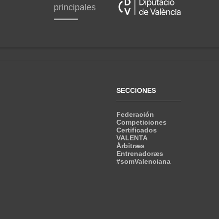
principales
SECCIONES
Federación
Competiciones
Certificados
VALENTA
Árbitræs
Entrenadoræs
#somValenciana