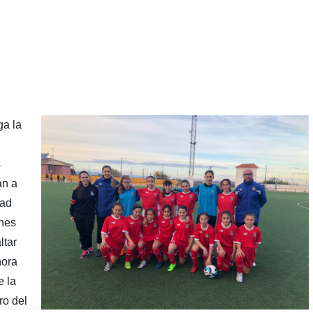
ga la
s
án a
dad
nes
ltar
hora
e la
ro del