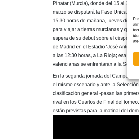
Pinatar (Murcia), donde del 15 al 18 de
marzo se disputará la Fase Unica del 
Par
15:30 horas de mañana, jueves día 15 d
alm
para viajar a tierras murcianas y qued
tec
ide
espera de su debut sobre el césped, que
afe
de Madrid en el Estadio ‘José Antonio 
a las 12:30 horas, a La Rioja; esa mism
valencianas se enfrentarán a la Selecc
En la segunda jornada del Campeonato,
el mismo escenario y ante la Selección
clasificación general -pasan las prime
rival en los Cuartos de Final del torne
están previstas para la matinal del dom