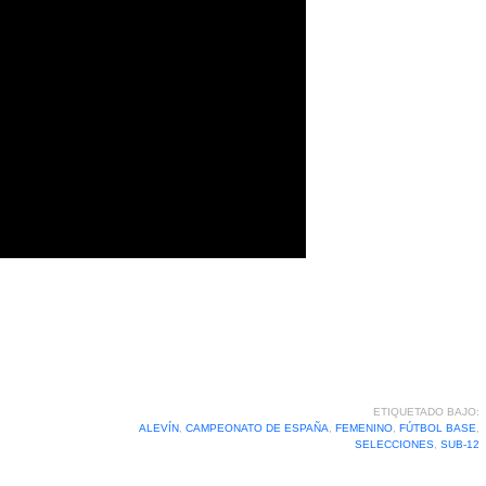
ETIQUETADO BAJO:
ALEVÍN
,
CAMPEONATO DE ESPAÑA
,
FEMENINO
,
FÚTBOL BASE
,
SELECCIONES
,
SUB-12