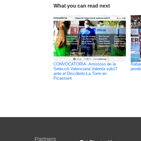
What you can read next
CONVOCATORIA: Amistoso de la
Rabad
Selecció Valenciana Valenta sub17
pendi
ante el Discóbolo-La Torre en
Picassent
Partners