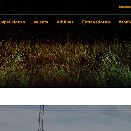
Intranet
mpeticiones
Valenta
Àrbitræs
Entrenadoræs
#somV