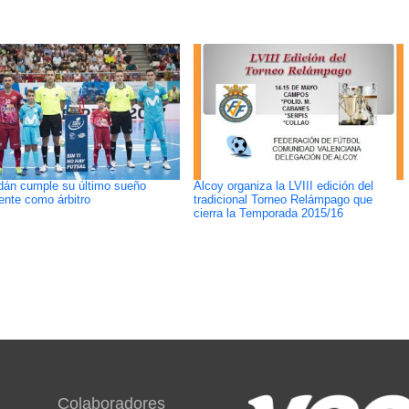
án cumple su último sueño
Alcoy organiza la LVIII edición del
ente como árbitro
tradicional Torneo Relámpago que
cierra la Temporada 2015/16
Colaboradores