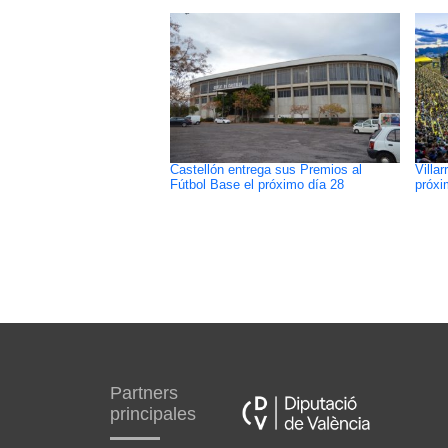
Castellón entrega sus Premios al
Villa
Fútbol Base el próximo día 28
próxi
Partners
principales