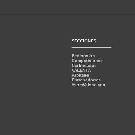
SECCIONES
Federación
Competiciones
Certificados
VALENTA
Árbitræs
Entrenadoræs
#somValenciana