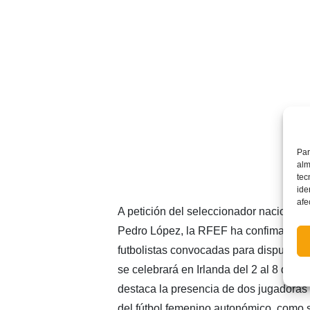
Par
alm
tec
ide
afe
A petición del seleccionador nacional 
Pedro López, la RFEF ha confimado la li
futbolistas convocadas para disputar l
se celebrará en Irlanda del 2 al 8 de abr
destaca la presencia de dos jugadoras
del fútbol femenino autonómico, como 