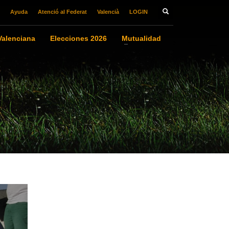
Ayuda
Atenció al Federat
Valencià
LOGIN
alenciana
Elecciones 2026
Mutualidad