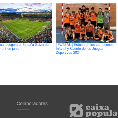
rreal acogerá el España-Suiza del
| FUTSAL | Estos son los campeones
mo 3 de junio
Infantil y Cadete de los Juegos
Deportivos 2024
Colaboradores