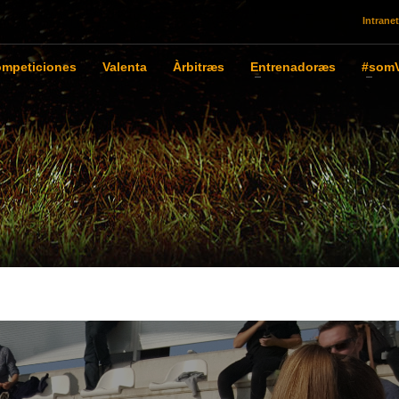
Intranet
mpeticiones
Valenta
Àrbitræs
Entrenadoræs
#somV