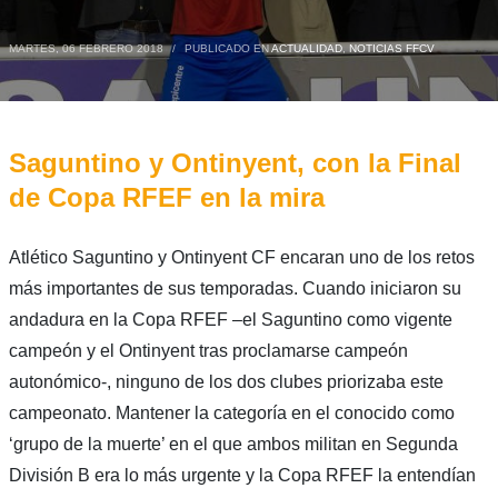
MARTES, 06 FEBRERO 2018
/
PUBLICADO EN
ACTUALIDAD
,
NOTICIAS FFCV
Saguntino y Ontinyent, con la Final
de Copa RFEF en la mira
Atlético Saguntino y Ontinyent CF encaran uno de los retos
más importantes de sus temporadas. Cuando iniciaron su
andadura en la Copa RFEF –el Saguntino como vigente
campeón y el Ontinyent tras proclamarse campeón
autonómico-, ninguno de los dos clubes priorizaba este
campeonato. Mantener la categoría en el conocido como
‘grupo de la muerte’ en el que ambos militan en Segunda
División B era lo más urgente y la Copa RFEF la entendían