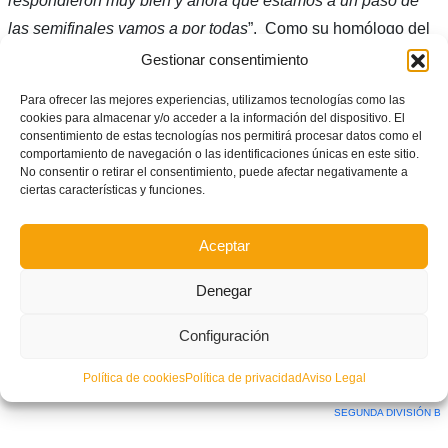
respondieron muy bien y ahora que estamos a un paso de
las semifinales vamos a por todas
”. Como su homólogo del
Ontinyent, el presidente del Saguntino ve con muy buenos
Gestionar consentimiento
ojos que la eliminatoria a doble partido se decida en dos
Para ofrecer las mejores experiencias, utilizamos tecnologías como las
semanas (el día 21 de febrero) en su campo. “
Siempre es
cookies para almacenar y/o acceder a la información del dispositivo. El
consentimiento de estas tecnologías nos permitirá procesar datos como el
positivo jugar la vuelta en casa, ante tu afición, porque te
comportamiento de navegación o las identificaciones únicas en este sitio.
permite planificar el partido de ida para rematar en casa. No
No consentir o retirar el consentimiento, puede afectar negativamente a
ciertas características y funciones.
estás obligado a hacer goles y puedes gestionar la
eliminatoria como un partido de 180 minutos
”.
Aceptar
Autor: Prensa FFCV
Denegar
Facebook
Twitter
Compartir
Configuración
Política de cookies
Política de privacidad
Aviso Legal
ETIQUETADO BAJO:
ATLÉTICO SAGUNTINO
,
COPA RFEF
,
CUARTOS
,
ELIMINATORIA
,
IDA
,
ONTINYENT CF
,
SEGUNDA DIVISIÓN B