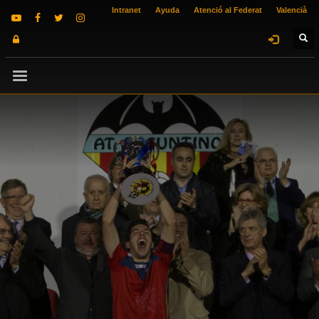
Intranet
Ayuda
Atenció al Federat
Valencià