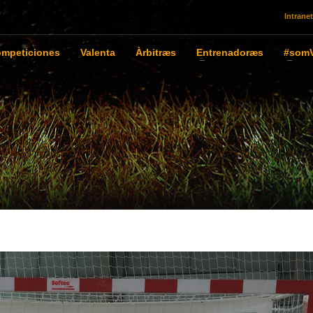
Intranet
mpeticiones
Valenta
Àrbitræs
Entrenadoræs
#somV