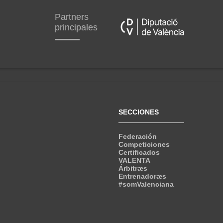
Partners
principales
SECCIONES
Federación
Competiciones
Certificados
VALENTA
Árbitræs
Entrenadoræs
#somValenciana