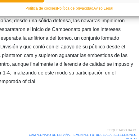
ianas
Política de cookies
Política de privacidad
Aviso Legal
rra que demostró porqué su fútbol sala femenino ha
añas; desde una sólida defensa, las navarras impidieron
 desbarataron el inicio de Campeonato para los intereses
esperaba la anfitriona del torneo, un conjunto formado
División y que contó con el apoyo de su público desde el
s plantaron cara y supieron aguantar las embestidas de las
ntro, aunque finalmente la diferencia de calidad se impuso y
 1-4, finalizando de este modo su participación en el
mporada oficlal.
ETIQUETADO BAJO:
CAMPEONATO DE ESPAÑA
,
FEMENINO
,
FÚTBOL SALA
,
SELECCIONES
,