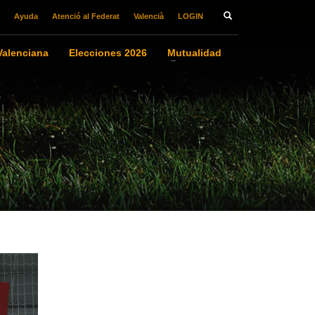
Ayuda
Atenció al Federat
Valencià
LOGIN
alenciana
Elecciones 2026
Mutualidad