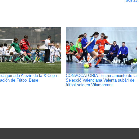
SUB-21
da jornada Alevín de la X Copa
CONVOCATORIA: Entrenamiento de la
ación de Fútbol Base
Selecció Valenciana Valenta sub14 de
fútbol sala en Vilamarxant