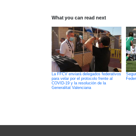
What you can read next
La FFCV enviará delegados federativos
Segun
para velar por el protocolo frente al
Feder
COVID-19 y la resolución de la
Generalitat Valenciana