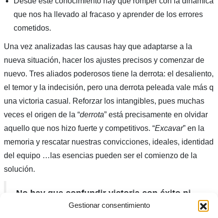
Desde este conocimiento hay que romper con la dinámica
que nos ha llevado al fracaso y aprender de los errores
cometidos.
Una vez analizadas las causas hay que adaptarse a la
nueva situación, hacer los ajustes precisos y comenzar de
nuevo. Tres aliados poderosos tiene la derrota: el desaliento,
el temor y la indecisión, pero una derrota peleada vale más q
una victoria casual. Reforzar los intangibles, pues muchas
veces el origen de la “
derrota
” está precisamente en olvidar
aquello que nos hizo fuerte y competitivos. “
Excavar
” en la
memoria y rescatar nuestras convicciones, ideales, identidad
del equipo …las esencias pueden ser el comienzo de la
solución.
No hay que confundir victoria con éxito ni
Gestionar consentimiento
derrota con fracaso. Me gusta más hablar de