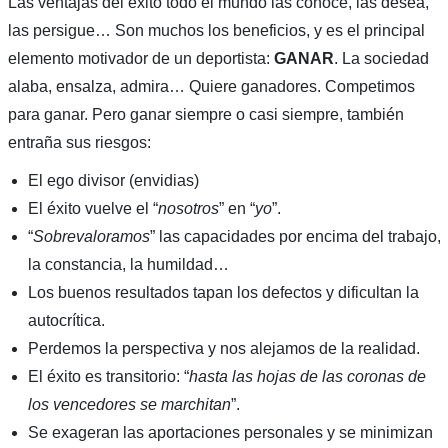
Las ventajas del éxito todo el mundo las conoce, las desea,
las persigue… Son muchos los beneficios, y es el principal
elemento motivador de un deportista:
GANAR
. La sociedad
alaba, ensalza, admira… Quiere ganadores. Competimos
para ganar. Pero ganar siempre o casi siempre, también
entraña sus riesgos:
El ego divisor (envidias)
El éxito vuelve el “
nosotros
” en “
yo
”.
“
Sobrevaloramos
” las capacidades por encima del trabajo,
la constancia, la humildad…
Los buenos resultados tapan los defectos y dificultan la
autocrítica.
Perdemos la perspectiva y nos alejamos de la realidad.
El éxito es transitorio: “
hasta las hojas de las coronas de
los vencedores se marchitan
”.
Se exageran las aportaciones personales y se minimizan