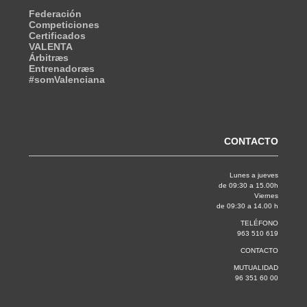
Federación
Competiciones
Certificados
VALENTA
Árbitræs
Entrenadoræs
#somValenciana
CONTACTO
Lunes a jueves
de 09:30 a 15.00h
Viernes
de 09:30 a 14.00 h
TELÉFONO
963 510 619
CONTACTO
MUTUALIDAD
96 351 60 00