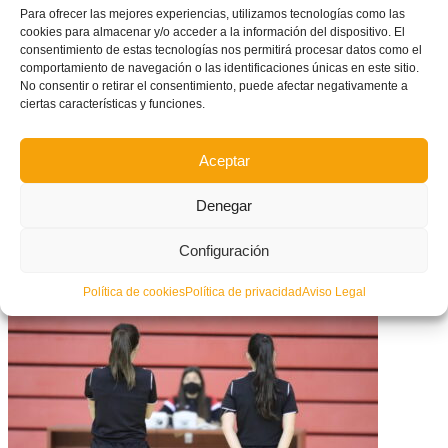
logros alcanzados y alegrías o tristezas y
Para ofrecer las mejores experiencias, utilizamos tecnologías como las
cookies para almacenar y/o acceder a la información del dispositivo. El
frustraciones.
consentimiento de estas tecnologías nos permitirá procesar datos como el
comportamiento de navegación o las identificaciones únicas en este sitio.
No consentir o retirar el consentimiento, puede afectar negativamente a
Autor:
Jesús Candelas
ciertas características y funciones.
Facebook
Twitter
Compartir
Aceptar
Denegar
ETIQUETADO BAJO:
MÁS QUE FÚTBOL
Configuración
What you can read next
Política de cookies
Política de privacidad
Aviso Legal