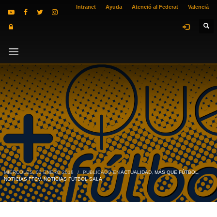
Intranet
Ayuda
Atenció al Federat
Valencià
MIÉRCOLES, 03 ENERO 2018
/
PUBLICADO EN
ACTUALIDAD
,
MÁS QUE FÚTBOL
,
NOTICIAS FFCV
,
NOTICIAS FÚTBOL SALA