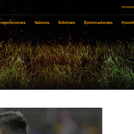
Intranet
mpeticiones
Valenta
Àrbitræs
Entrenadoræs
#somV