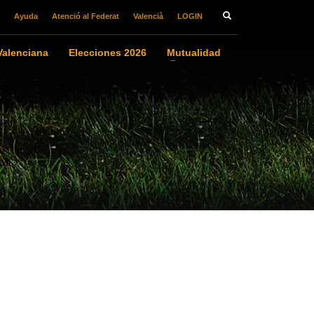
Ayuda
Atenció al Federat
Valencià
LOGIN
alenciana
Elecciones 2026
Mutualidad