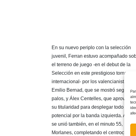
En su nuevo periplo con la selección
juvenil, Ferran estuvo acompañado so
el terreno de juego -en el debut de la
Selección en este prestigioso torneo
internacional- por los valencianistas
Emilio Bernad, que se mostró seguro b
Par
alm
palos, y Álex Centelles, que aprovechó
tec
su titularidad para desplegar todo su
ide
afe
potencial por la banda izquierda. A ello
se unió también, en el minuto 55, Manu
Morlanes, completando el centrocampi