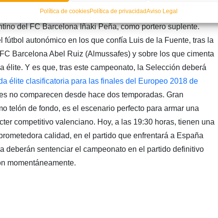
fútbol valenciano sobre el césped.
Política de cookies
Política de privacidad
Aviso Legal
antino del FC Barcelona Iñaki Peña, como portero suplente.
 fútbol autonómico en los que confía Luis de la Fuente, tras la
el FC Barcelona Abel Ruiz (Almussafes) y sobre los que cimenta
a élite. Y es que, tras este campeonato, la Selección deberá
 élite clasificatoria para las finales del Europeo 2018 de
oles no comparecen desde hace dos temporadas. Gran
mo telón de fondo, es el escenario perfecto para armar una
ter competitivo valenciano. Hoy, a las 19:30 horas, tienen una
prometedora calidad, en el partido que enfrentará a España
 deberán sentenciar el campeonato en el partido definitivo
ación momentáneamente.