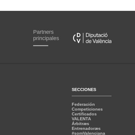
Partners
principales
SECCIONES
Federación
Competiciones
Certificados
VALENTA
Árbitræs
Entrenadoræs
#somValenciana