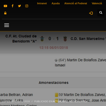
Intranet
Ayuda
Atenció al Federat
Valencià
LUNES, 08 ENERO 2018
/
PUBLICADO EN
ACTUALIDAD
,
NOTICIAS FFCV