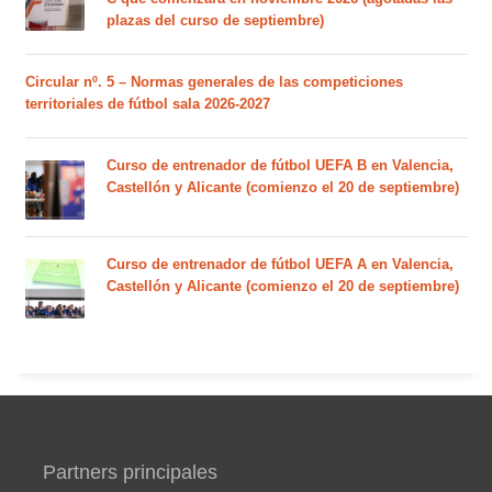
plazas del curso de septiembre)
Circular nº. 5 – Normas generales de las competiciones
territoriales de fútbol sala 2026-2027
Curso de entrenador de fútbol UEFA B en Valencia,
Castellón y Alicante (comienzo el 20 de septiembre)
Curso de entrenador de fútbol UEFA A en Valencia,
Castellón y Alicante (comienzo el 20 de septiembre)
Partners principales