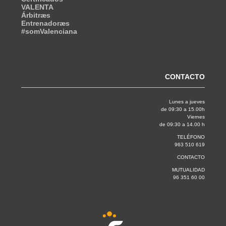
VALENTA
Árbitræs
Entrenadoræs
#somValenciana
CONTACTO
Lunes a jueves
de 09:30 a 15.00h
Viernes
de 09:30 a 14.00 h
TELÉFONO
963 510 619
CONTACTO
MUTUALIDAD
96 351 60 00