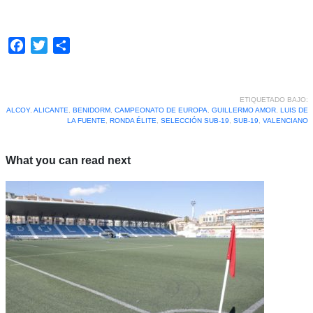
Facebook
Twitter
Compartir
ETIQUETADO BAJO:
ALCOY
,
ALICANTE
,
BENIDORM
,
CAMPEONATO DE EUROPA
,
GUILLERMO AMOR
,
LUIS DE
LA FUENTE
,
RONDA ÉLITE
,
SELECCIÓN SUB-19
,
SUB-19
,
VALENCIANO
What you can read next