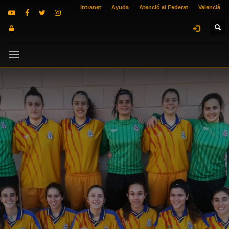
Intranet
Ayuda
Atenció al Federat
Valencià