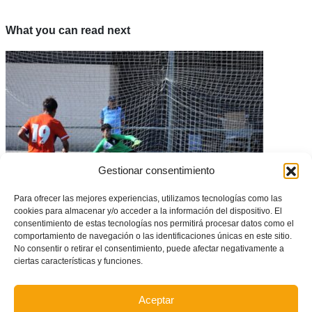
What you can read next
Gestionar consentimiento
Para ofrecer las mejores experiencias, utilizamos tecnologías como las
cookies para almacenar y/o acceder a la información del dispositivo. El
GALERÍA: Alaquàs, epicentro del fútbol infantil con los triangulares
consentimiento de estas tecnologías nos permitirá procesar datos como el
provinciales de la Selecció Valenciana
comportamiento de navegación o las identificaciones únicas en este sitio.
No consentir o retirar el consentimiento, puede afectar negativamente a
ciertas características y funciones.
Aceptar