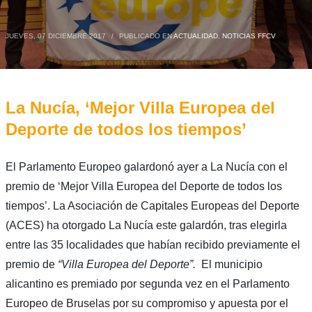
JUEVES, 07 DICIEMBRE 2017
/
PUBLICADO EN
ACTUALIDAD
,
NOTICIAS FFCV
La Nucía, ‘Mejor Villa Europea del
Deporte de todos los tiempos’
El Parlamento Europeo galardonó ayer a La Nucía con el
premio de ‘Mejor Villa Europea del Deporte de todos los
tiempos’. La Asociación de Capitales Europeas del Deporte
(ACES) ha otorgado La Nucía este galardón, tras elegirla
entre las 35 localidades que habían recibido previamente el
premio de
“Villa Europea del Deporte”.
El municipio
alicantino es premiado por segunda vez en el Parlamento
Europeo de Bruselas por su compromiso y apuesta por el