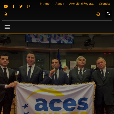
Intranet
Ayuda
Atenció al Federat
Valencià