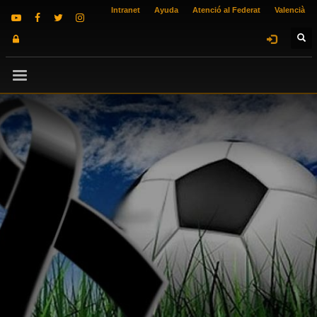
Intranet
Ayuda
Atenció al Federat
Valencià