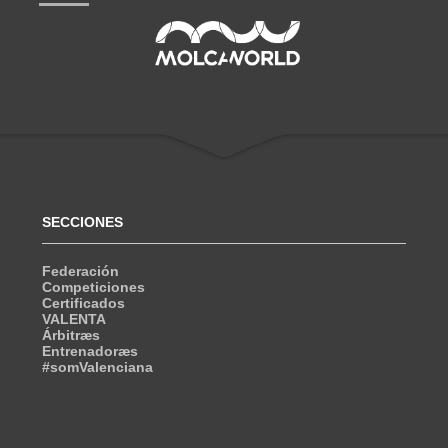
SECCIONES
Federación
Competiciones
Certificados
VALENTA
Árbitræs
Entrenadoræs
#somValenciana