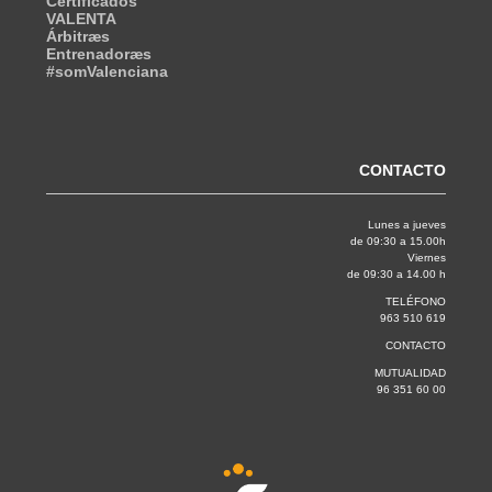
Certificados
VALENTA
Árbitræs
Entrenadoræs
#somValenciana
CONTACTO
Lunes a jueves
de 09:30 a 15.00h
Viernes
de 09:30 a 14.00 h
TELÉFONO
963 510 619
CONTACTO
MUTUALIDAD
96 351 60 00