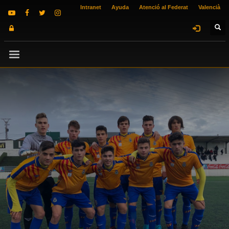
Intranet
Ayuda
Atenció al Federat
Valencià