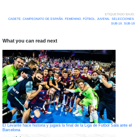
ETIQUETADO BAJO:
CADETE
,
CAMPEONATO DE ESPAÑA
,
FEMENINO
,
FÚTBOL
,
JUVENIL
,
SELECCIONES
,
SUB-16
,
SUB-18
What you can read next
El Levante hace historia y jugará la final de la Liga de Fútbol Sala ante el
Barcelona