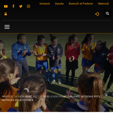
Intranet
Ayuda
Atenció al Federat
Valencià
MARTES, 19 DICIEMBRE 2017
/
PUBLICADO EN
ACTUALIDAD
,
NOTICIAS FFCV
,
NOTICIAS SELECCIONES