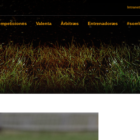
Intranet
mpeticiones
Valenta
Àrbitræs
Entrenadoræs
#somV