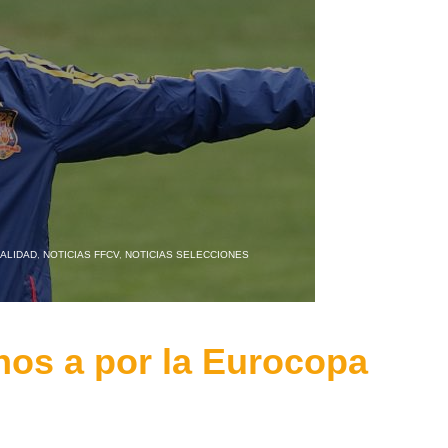
ALIDAD
,
NOTICIAS FFCV
,
NOTICIAS SELECCIONES
nos a por la Eurocopa