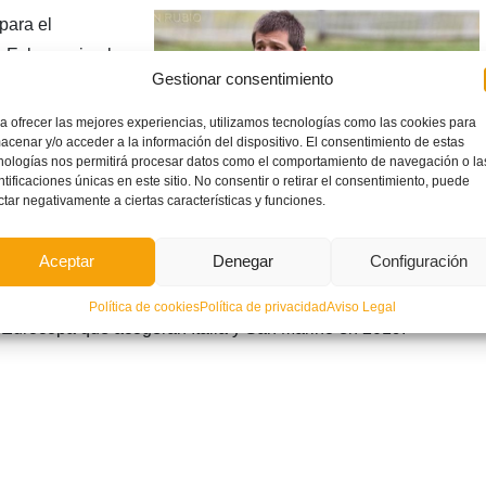
para el
Eslovaquia-, los
Gestionar consentimiento
Y lo hicieron con
ha convertido en
a ofrecer las mejores experiencias, utilizamos tecnologías como las cookies para
acenar y/o acceder a la información del dispositivo. El consentimiento de estas
elades, ha sido
nologías nos permitirá procesar datos como el comportamiento de navegación o la
 ‘once’ de nuevo.
ntificaciones únicas en este sitio. No consentir o retirar el consentimiento, puede
ctar negativamente a ciertas características y funciones.
uvo acompañado
 ronda clasificatoria y de Fornals en el segundo, aunque el
Aceptar
Denegar
Configuración
o y salió como revulsivo al final del partido. Con dos
os deberes en estos dos próximos partidos, la Selección Sub-21
Política de cookies
Política de privacidad
Aviso Legal
 la Eurocopa que acogerán Italia y San Marino en 2019.