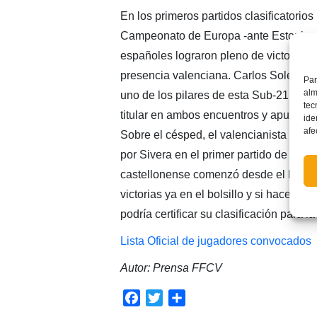
En los primeros partidos clasificatorios 
Campeonato de Europa -ante Estonia y 
españoles lograron pleno de victorias. 
presencia valenciana. Carlos Soler se 
Par
alm
uno de los pilares de esta Sub-21 de C
tec
titular en ambos encuentros y apunta al
ide
afe
Sobre el césped, el valencianista est
por Sivera en el primer partido de esta
castellonense comenzó desde el banquill
victorias ya en el bolsillo y si hace l
podría certificar su clasificación para
Lista Oficial de jugadores convocados
Autor: Prensa FFCV
Facebook
Twitter
Compartir