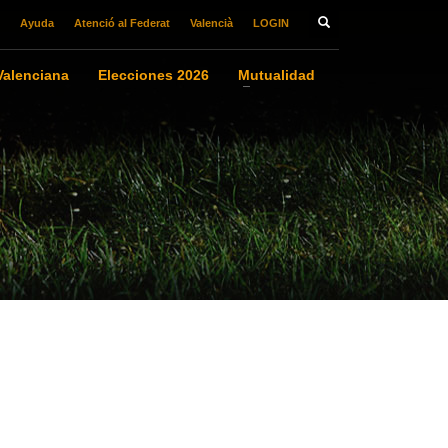
Ayuda
Atenció al Federat
Valencià
LOGIN
alenciana
Elecciones 2026
Mutualidad