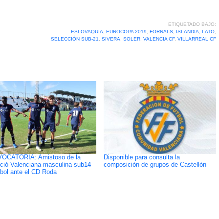
ETIQUETADO BAJO:
ESLOVAQUIA
,
EUROCOPA 2019
,
FORNALS
,
ISLANDIA
,
LATO
,
SELECCIÓN SUB-21
,
SIVERA
,
SOLER
,
VALENCIA CF
,
VILLARREAL CF
OCATORIA: Amistoso de la
Disponible para consulta la
ció Valenciana masculina sub14
composición de grupos de Castellón
tbol ante el CD Roda