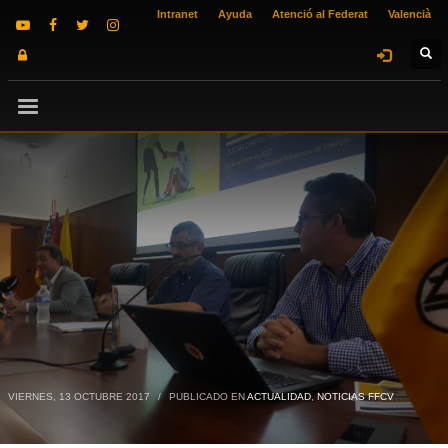
Intranet
Ayuda
Atenció al Federat
Valencià
VIERNES, 13 OCTUBRE 2017
/
PUBLICADO EN
ACTUALIDAD
,
NOTICIAS FFCV