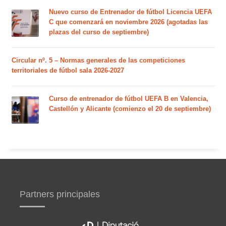
Nuevo curso de Entrenador de fútbol Licencia UEFA
C que comenzará en noviembre 2026 (agotadas las
plazas del curso de septiembre)
Circular nº. 5 – Normas generales de las competiciones
territoriales de fútbol sala 2026-2027
Curso de entrenador de fútbol UEFA B en Valencia,
Castellón y Alicante (comienzo el 20 de septiembre)
Partners principales