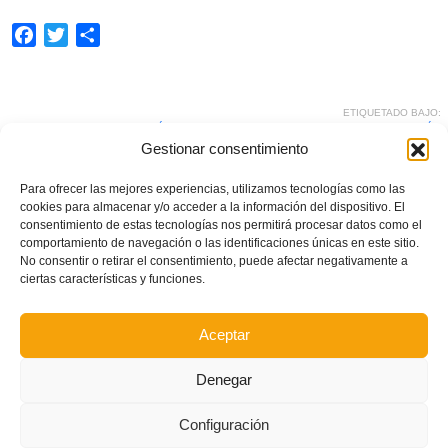
Facebook
Twitter
Compartir
ETIQUETADO BAJO:
CHARLAS
,
ESCUELA
,
FÚTBOL
,
MEDIDAS
,
PADRES
,
PROTOCOLOS
,
PSICOLOGÍA
,
VIOLENCIA
Gestionar consentimiento
Para ofrecer las mejores experiencias, utilizamos tecnologías como las
What you can read next
cookies para almacenar y/o acceder a la información del dispositivo. El
consentimiento de estas tecnologías nos permitirá procesar datos como el
comportamiento de navegación o las identificaciones únicas en este sitio.
No consentir o retirar el consentimiento, puede afectar negativamente a
ciertas características y funciones.
Aceptar
Denegar
Configuración