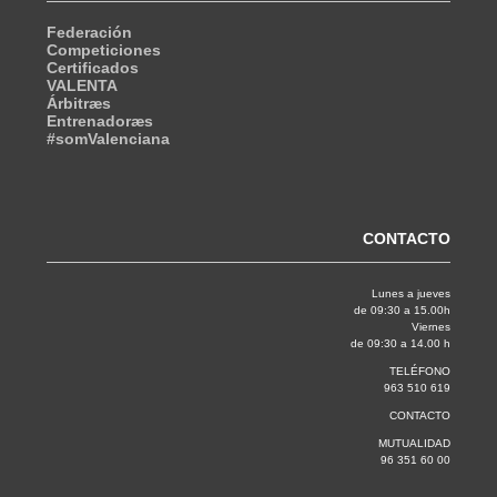
Federación
Competiciones
Certificados
VALENTA
Árbitræs
Entrenadoræs
#somValenciana
CONTACTO
Lunes a jueves
de 09:30 a 15.00h
Viernes
de 09:30 a 14.00 h
TELÉFONO
963 510 619
CONTACTO
MUTUALIDAD
96 351 60 00