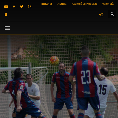
Intranet
Ayuda
Atenció al Federat
Valencià