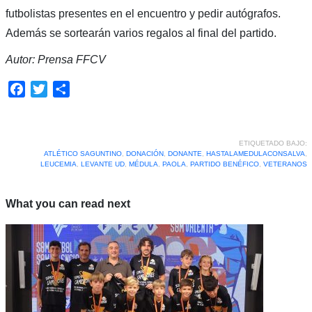
futbolistas presentes en el encuentro y pedir autógrafos.
Además se sortearán varios regalos al final del partido.
Autor: Prensa FFCV
Facebook
Twitter
Compartir
ETIQUETADO BAJO:
ATLÉTICO SAGUNTINO
,
DONACIÓN
,
DONANTE
,
HASTALAMEDULACONSALVA
,
LEUCEMIA
,
LEVANTE UD
,
MÉDULA
,
PAOLA
,
PARTIDO BENÉFICO
,
VETERANOS
What you can read next