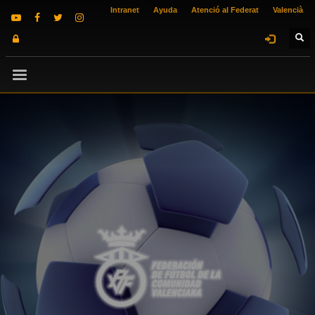
Intranet
Ayuda
Atenció al Federat
Valencià