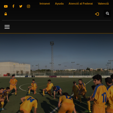
Intranet
Ayuda
Atenció al Federat
Valencià