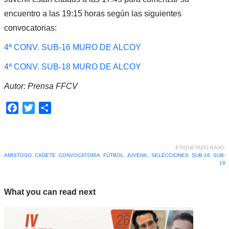
encuentro a las 19:15 horas según las siguientes
convocatorias:
4ª CONV. SUB-16 MURO DE ALCOY
4ª CONV. SUB-18 MURO DE ALCOY
Autor: Prensa FFCV
Facebook
Twitter
Compartir
ETIQUETADO BAJO:
AMISTOSO
,
CADETE
,
CONVOCATORIA
,
FÚTBOL
,
JUVENIL
,
SELECCIONES
,
SUB-16
,
SUB-
18
What you can read next