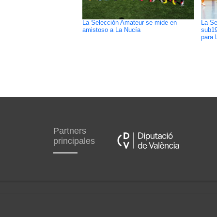
La Selección Amateur se mide en
La Se
amistoso a La Nucía
sub19
para 
Partners
principales