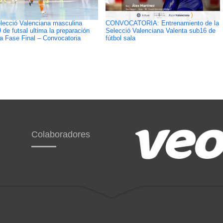
lecció Valenciana masculina
CONVOCATORIA: Entrenamiento de la
 de futsal ultima la preparación
Selecció Valenciana Valenta sub16 de
la Fase Final – Convocatoria
fútbol sala
Colaboradores