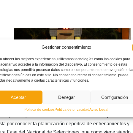
an
Gestionar consentimiento
 de
a ofrecer las mejores experiencias, utilizamos tecnologías como las cookies para
acenar y/o acceder a la información del dispositivo. El consentimiento de estas
n
nologías nos permitirá procesar datos como el comportamiento de navegación o la
ntificaciones únicas en este sitio. No consentir o retirar el consentimiento, puede
ctar negativamente a ciertas características y funciones.
a el
Aceptar
Denegar
Configuración
Política de cookies
Política de privacidad
Aviso Legal
levín (Sub-12) tanto masculino como femenino -del que
ta por conocer la planificación deportiva de entrenamientos y
era Fase del Nacional de Selecciones, que como viene siendo