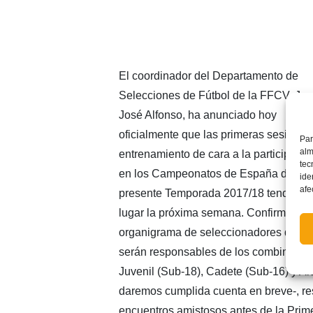
El coordinador del Departamento de
Selecciones de Fútbol de la FFCV, Ju
José Alfonso, ha anunciado hoy
oficialmente que las primeras sesiones
Par
alm
entrenamiento de cara a la participació
tec
en los Campeonatos de España de la
ide
afe
presente Temporada 2017/18 tendrán
lugar la próxima semana. Confirmado y
organigrama de seleccionadores que
serán responsables de los combinados
Juvenil (Sub-18), Cadete (Sub-16) y A
daremos cumplida cuenta en breve-, res
encuentros amistosos antes de la Prim