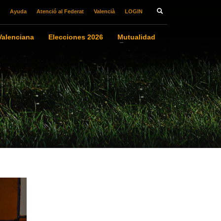
Ayuda
Atenció al Federat
Valencià
LOGIN
alenciana
Elecciones 2026
Mutualidad