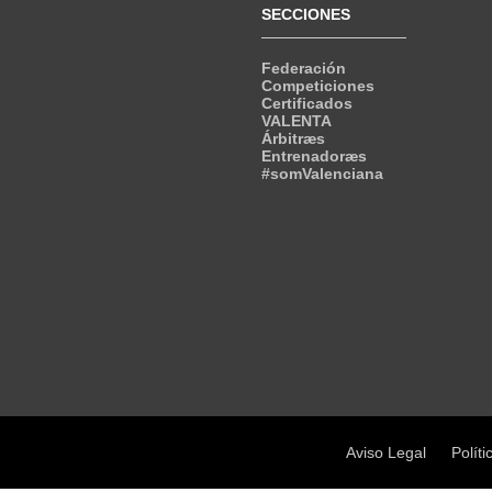
SECCIONES
Federación
Competiciones
Certificados
VALENTA
Árbitræs
Entrenadoræs
#somValenciana
Aviso Legal
Políti