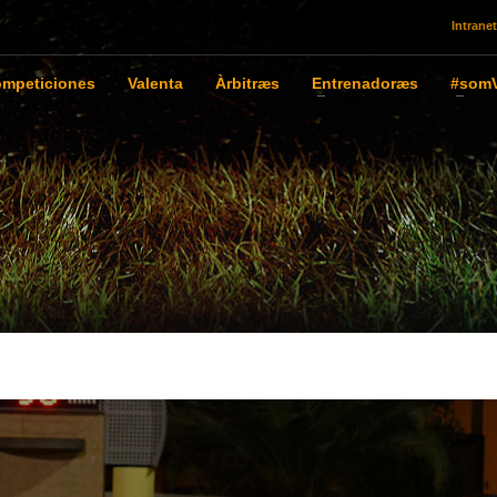
Intranet
mpeticiones
Valenta
Àrbitræs
Entrenadoræs
#somV