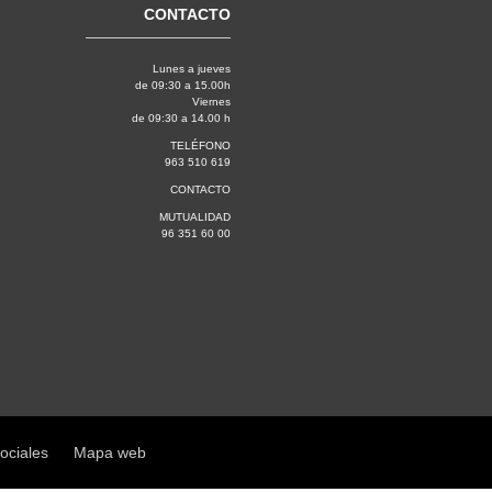
CONTACTO
Lunes a jueves
de 09:30 a 15.00h
Viernes
de 09:30 a 14.00 h
TELÉFONO
963 510 619
CONTACTO
MUTUALIDAD
96 351 60 00
sociales
Mapa web