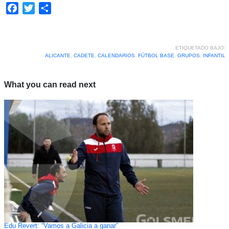
Facebook
Twitter
Compartir
ETIQUETADO BAJO:
ALICANTE
,
CADETE
,
CALENDARIOS
,
FÚTBOL BASE
,
GRUPOS
,
INFANTIL
What you can read next
Edu Revert: “Vamos a Galicia a ganar”