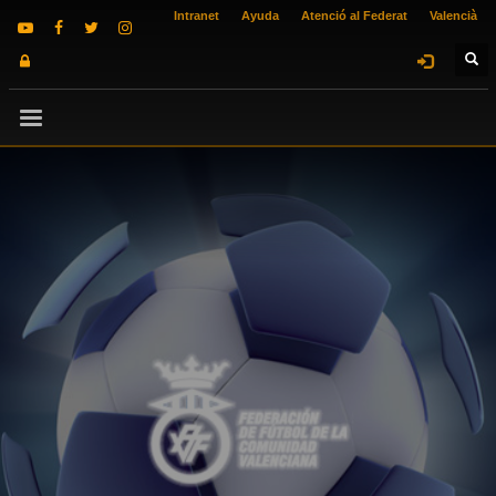
Intranet
Ayuda
Atenció al Federat
Valencià