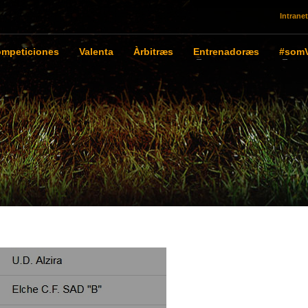
Intranet
mpeticiones
Valenta
Àrbitræs
Entrenadoræs
#somV