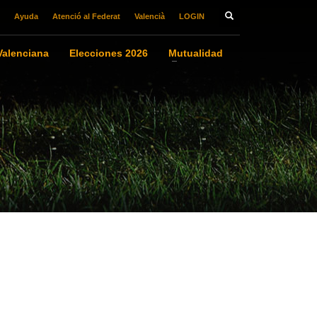
Ayuda
Atenció al Federat
Valencià
LOGIN
alenciana
Elecciones 2026
Mutualidad