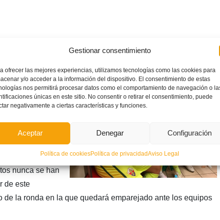
Gestionar consentimiento
a ofrecer las mejores experiencias, utilizamos tecnologías como las cookies para
Grupo IV de
acenar y/o acceder a la información del dispositivo. El consentimiento de estas
 C.F. en la
nologías nos permitirá procesar datos como el comportamiento de navegación o la
ntificaciones únicas en este sitio. No consentir o retirar el consentimiento, puede
ey, que se
ctar negativamente a ciertas características y funciones.
 en Primera al
ita será en el
Aceptar
Denegar
Configuración
óximo miércoles
Política de cookies
Política de privacidad
Aviso Legal
rata de una
ntos nunca se han
r de este
o de la ronda en la que quedará emparejado ante los equipos