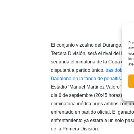
Par
El conjunto vizcaíno del Durango, del 
alm
Tercera División, será el rival del Elche
tec
ide
segunda eliminatoria de la Copa del R
afe
disputará a partido único,
tras doblegar
Badalona en la tanda de penaltis
. La c
Estadio ‘Manuel Martínez Valero’ el pr
día 6 de septiembre (20:45 horas). Se t
eliminatoria inédita pues ambos conju
enfrentado en partido oficial. El ganado
enfrentamiento ya estará a un solo pas
de la Primera División.