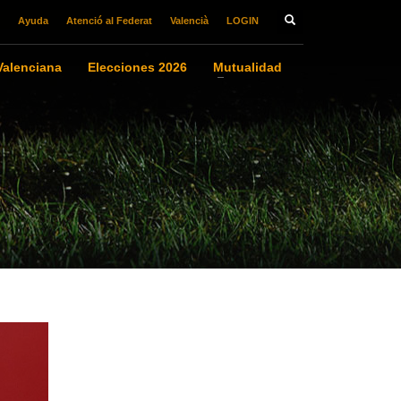
Ayuda
Atenció al Federat
Valencià
LOGIN
alenciana
Elecciones 2026
Mutualidad