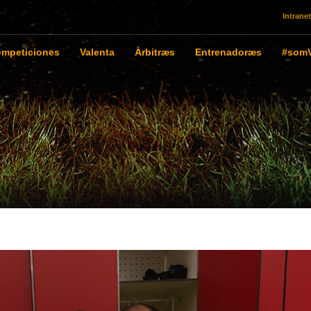
Intranet
mpeticiones
Valenta
Àrbitræs
Entrenadoræs
#somV