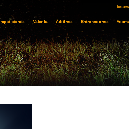
Intranet
mpeticiones
Valenta
Àrbitræs
Entrenadoræs
#somV