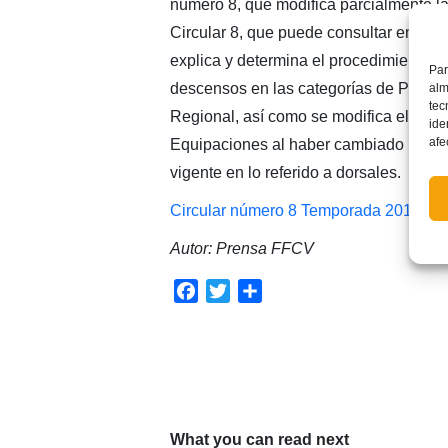
número 8, que modifica parcialmente la 
Circular 8, que puede consultar en el e
explica y determina el procedimiento d
Par
descensos en las categorías de Prime
alm
tec
Regional, así como se modifica el apar
ide
afe
Equipaciones al haber cambiado la re
vigente en lo referido a dorsales.
Circular número 8 Temporada 2017/18
Autor: Prensa FFCV
Facebook
Twitter
Compartir
What you can read next