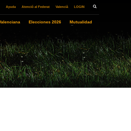
Ayuda
Atenció al Federat
Valencià
LOGIN
alenciana
Elecciones 2026
Mutualidad