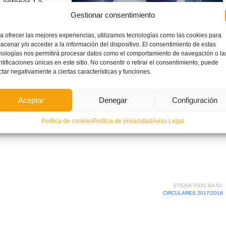
anterior. La
Gestionar consentimiento
nlace adjunto,
e ascensos y
a ofrecer las mejores experiencias, utilizamos tecnologías como las cookies para
ra y Segunda
acenar y/o acceder a la información del dispositivo. El consentimiento de estas
nologías nos permitirá procesar datos como el comportamiento de navegación o la
tado de
ntificaciones únicas en este sitio. No consentir o retirar el consentimiento, puede
ctar negativamente a ciertas características y funciones.
glamentación
Aceptar
Denegar
Configuración
Política de cookies
Política de privacidad
Aviso Legal
ETIQUETADO BAJO:
CIRCULARES 2017/2018