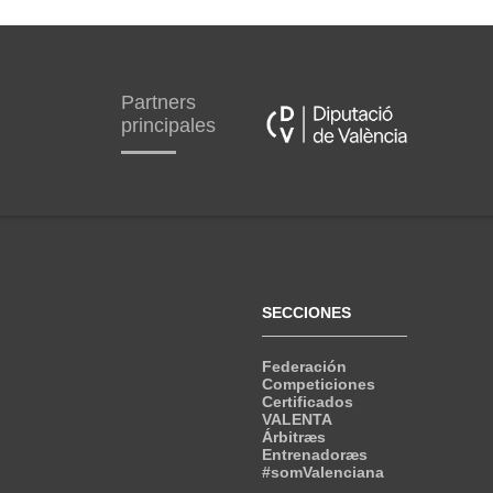
Partners
principales
SECCIONES
Federación
Competiciones
Certificados
VALENTA
Árbitræs
Entrenadoræs
#somValenciana