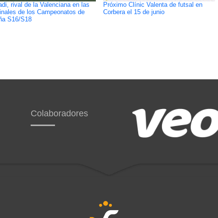
di, rival de la Valenciana en las
Próximo Clínic Valenta de futsal en
inales de los Campeonatos de
Corbera el 15 de junio
ña S16/S18
Colaboradores