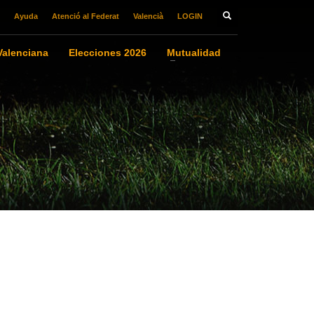
Ayuda
Atenció al Federat
Valencià
LOGIN
alenciana
Elecciones 2026
Mutualidad