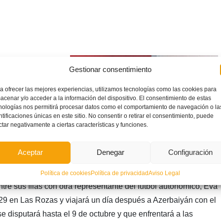
imo partido de
Gestionar consentimiento
rarse con la
 Fútbol de las
a ofrecer las mejores experiencias, utilizamos tecnologías como las cookies para
acenar y/o acceder a la información del dispositivo. El consentimiento de estas
l viaje, y tras
nologías nos permitirá procesar datos como el comportamiento de navegación o la
ntificaciones únicas en este sitio. No consentir o retirar el consentimiento, puede
les médicos de
ctar negativamente a ciertas características y funciones.
a puede tener
recomendado que
Aceptar
Denegar
Configuración
 le realizará una
 la lesión. El
Política de cookies
Política de privacidad
Aviso Legal
e sus filas con otra representante del fútbol autonómico, Eva
 29 en Las Rozas y viajará un día después a Azerbaiyán con el
se disputará hasta el 9 de octubre y que enfrentará a las