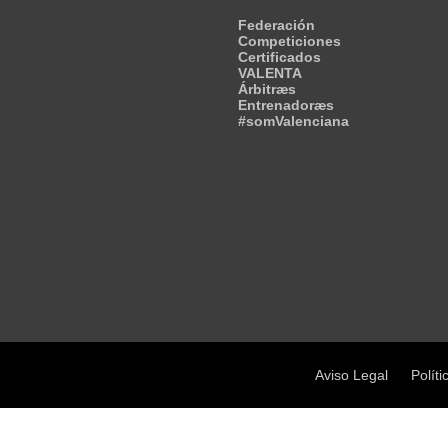
Federación
Competiciones
Certificados
VALENTA
Árbitræs
Entrenadoræs
#somValenciana
Aviso Legal
Políti