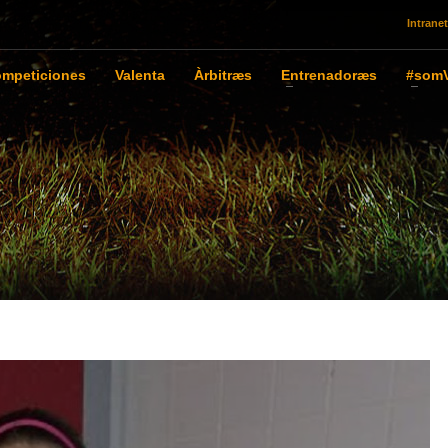
Intranet
mpeticiones
Valenta
Àrbitræs
Entrenadoræs
#somV