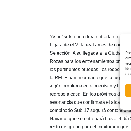
‘Asun’ sufrió una dura entrada en el últ
Liga ante el Villarreal antes de concent
Selección. A su llegada a la Ciudad del
Par
alm
Rozas para los entrenamientos previos a
tec
ide
las pertinentes pruebas, los responsab
afe
la RFEF han informado que la jugador
algún problema en el menisco y han 
regrese a casa. En los próximos días se
resonancia que confirmará el alcance de
combinado Sub-17 seguirá contando entr
Navarro, que se entrenará hasta el día
resto del grupo para el minitorneo que 