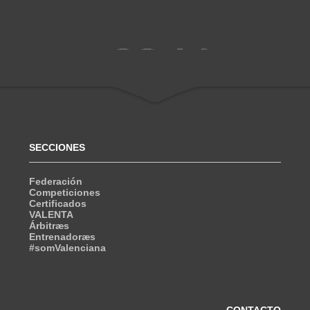
SECCIONES
Federación
Competiciones
Certificados
VALENTA
Árbitræs
Entrenadoræs
#somValenciana