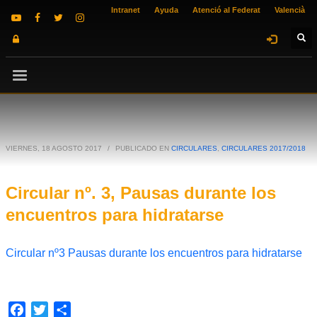
Intranet
Ayuda
Atenció al Federat
Valencià
VIERNES, 18 AGOSTO 2017
/
PUBLICADO EN
CIRCULARES
,
CIRCULARES 2017/2018
Circular nº. 3, Pausas durante los
encuentros para hidratarse
Circular nº3 Pausas durante los encuentros para hidratarse
Facebook
Twitter
Compartir