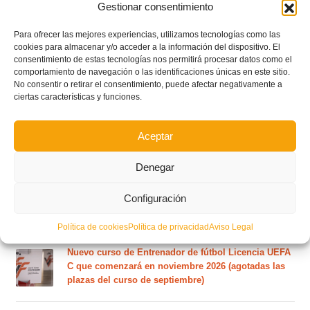
Gestionar consentimiento
Circular nº. 6 – Fase Autonómica de la Copa Federación
Para ofrecer las mejores experiencias, utilizamos tecnologías como las
cookies para almacenar y/o acceder a la información del dispositivo. El
consentimiento de estas tecnologías nos permitirá procesar datos como el
Este es el grupo VI y calendario de Tercera
comportamiento de navegación o las identificaciones únicas en este sitio.
Federación RFEF para la temporada 2026/2027
No consentir o retirar el consentimiento, puede afectar negativamente a
ciertas características y funciones.
Este es el grupo de la Lliga Autonòmica Juvenil de
Aceptar
fútbol sala de la temporada 2026/2027
Denegar
El calendario del grupo VI de Tercera Federación
Configuración
RFEF para la temporada 2026/27 se sorteará el
martes 4 de agosto
Política de cookies
Política de privacidad
Aviso Legal
Nuevo curso de Entrenador de fútbol Licencia UEFA
C que comenzará en noviembre 2026 (agotadas las
plazas del curso de septiembre)