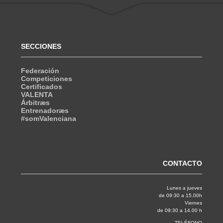
SECCIONES
Federación
Competiciones
Certificados
VALENTA
Árbitræs
Entrenadoræs
#somValenciana
CONTACTO
Lunes a jueves
de 09:30 a 15.00h
Viernes
de 09:30 a 14.00 h
TELÉFONO