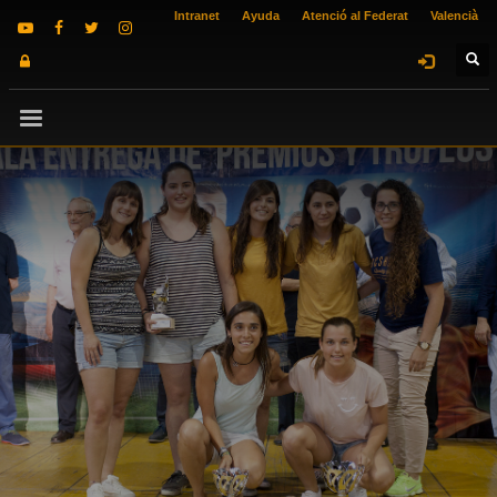
Intranet
Ayuda
Atenció al Federat
Valencià