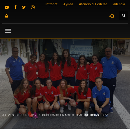
Intranet
Ayuda
Atenció al Federat
Valencià
JUEVES, 08 JUNIO 2017
/
PUBLICADO EN
ACTUALIDAD
,
NOTICIAS FFCV