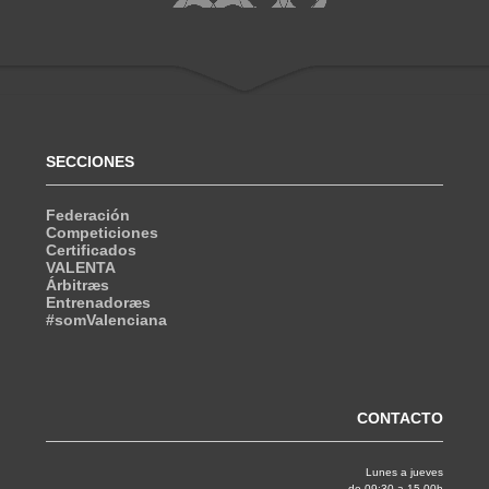
SECCIONES
Federación
Competiciones
Certificados
VALENTA
Árbitræs
Entrenadoræs
#somValenciana
CONTACTO
Lunes a jueves
de 09:30 a 15.00h